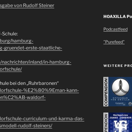
sgabe von Rudolf Steiner
HOAXILLA Pod
Podcastfeed
-Schule:
mburg/hamburg-
"Purefeed"
-gruendet-erste-staatliche-
/nachrichten/inland/in-hamburg-
WEITERE PR
orfschule/
chule bei den „Ruhrbaronen“
aldorfschule-%E2%80%9Eman-kann-
hen%C2%AB-waldorf-
dorfschule-curriculum-und-karma-das-
modell-rudolf-steiners/