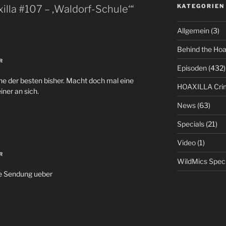
KATEGORIEN
lla #107 – ‚Waldorf-Schule‘“
Allgemein
(3)
Behind the Ho
R
Episoden
(432)
ine der besten bisher. Macht doch mal eine
HOAXILLA Cri
iner an sich.
News
(63)
Specials
(21)
Video
(1)
R
WildMics Speci
ine Sendung ueber