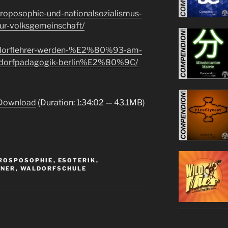
hroposophie-und-nationalsozialismus-
zur-volksgemeinschaft/
aldorflehrer-werden-%E2%80%93-am-
dorfpadagogik-berlin%E2%80%9C/
Download
(Duration: 1:34:02 — 43.1MB)
ROSPOSOPHIE
,
ESOTERIK
,
INER
,
WALDORFSCHULE