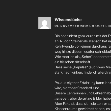
Wissenslücke
19. NOVEMBER 2012 UM 12:07 UH
Bin noch nicht ganz durch mit der 
an. Rudolf Steiner als Mensch hat n
Kehrtwende von einem durchaus rati
weg hin zu diesem esoterisch-okkul
Wie man ihn als „Seher“ oder ernst
ein bisschen rätselhaft.
Dass seine „Impulse“ (auch was Med
stark nachwirken, finde ich allerding
P.s. aus eigener Erfahrung kann ich s
wird, nicht der Standard sind.
Unsere Lehrerinnen und Lehrer ha
gegeben, aber derartige Bilder habe
Aber Fakt ist, dass sich die Lehrer s
Klassenraums gewidmet haben, es wa