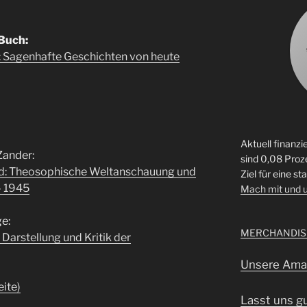
Buch:
: Sagenhafte Geschichten von heute
Aktuell finanzi
Zander:
sind 0,08 Proz
nd: Theosophische Weltanschauung und
Ziel für eine st
– 1945
Mach mit und 
e:
MERCHANDIS
Darstellung und Kritik der
Unsere Amaz
ite)
Lasst uns gu