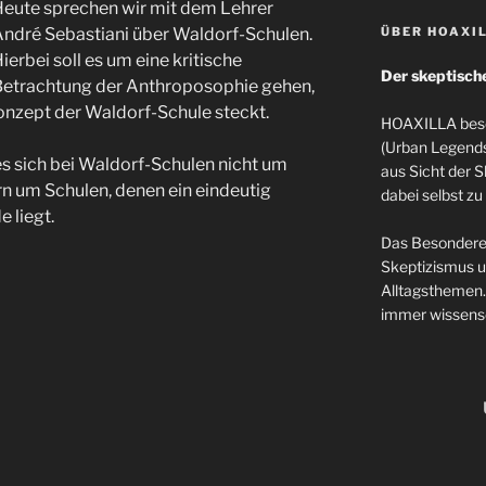
eute sprechen wir mit dem Lehrer
ndré Sebastiani über Waldorf-Schulen.
ÜBER HOAXI
ierbei soll es um eine kritische
Der skeptisch
etrachtung der Anthroposophie gehen,
onzept der Waldorf-Schule steckt.
HOAXILLA besc
(Urban Legends
 es sich bei Waldorf-Schulen nicht um
aus Sicht der 
n um Schulen, denen ein eindeutig
dabei selbst zu
 liegt.
Das Besondere
Skeptizismus u
Alltagsthemen. 
immer wissensc