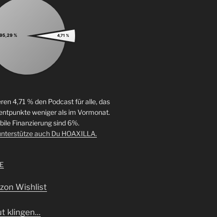
95,29 %
4,71 %
eren 4,71 % den Podcast für alle, das
entpunkte weniger als im Vormonat.
abile Finanzierung sind 6%.
unterstütze auch Du HOAXILLA.
E
on Wishlist
t klingen...