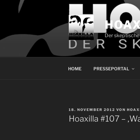
Zum
Inhalt
springen
HOAX
Der skeptische
HOME
PRESSEPORTAL
VERÖFFENTLICHT
18. NOVEMBER 2012
VON
HOAX
AM
Hoaxilla #107 – ‚W