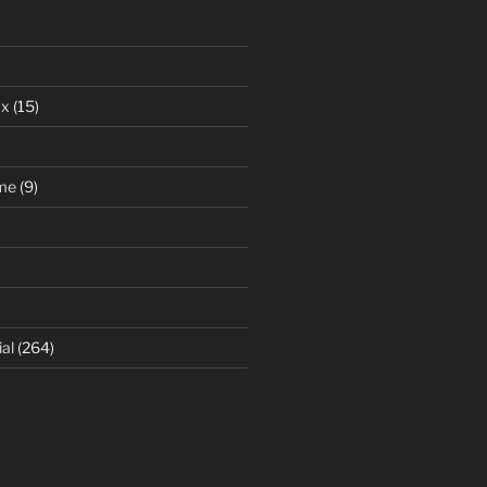
ax
(15)
me
(9)
al
(264)