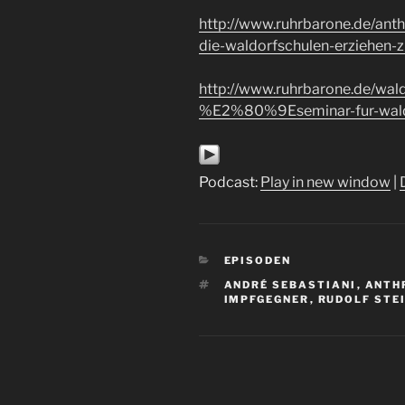
http://www.ruhrbarone.de/ant
die-waldorfschulen-erziehen-
http://www.ruhrbarone.de/w
%E2%80%9Eseminar-fur-wal
Podcast:
Play in new window
|
KATEGORIEN
EPISODEN
SCHLAGWÖRTER
ANDRÉ SEBASTIANI
,
ANTH
IMPFGEGNER
,
RUDOLF STE