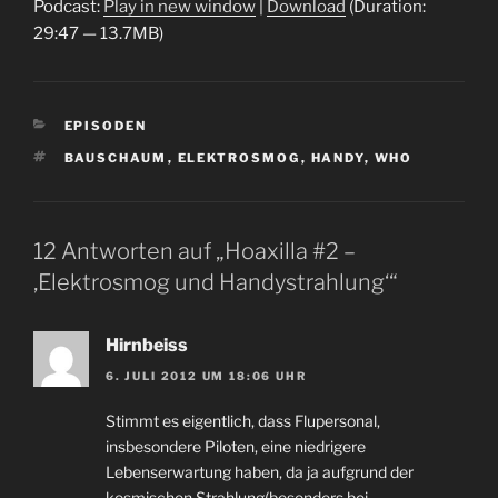
Podcast:
Play in new window
|
Download
(Duration:
29:47 — 13.7MB)
KATEGORIEN
EPISODEN
SCHLAGWÖRTER
BAUSCHAUM
,
ELEKTROSMOG
,
HANDY
,
WHO
12 Antworten auf „Hoaxilla #2 –
‚Elektrosmog und Handystrahlung‘“
Hirnbeiss
6. JULI 2012 UM 18:06 UHR
Stimmt es eigentlich, dass Flupersonal,
insbesondere Piloten, eine niedrigere
Lebenserwartung haben, da ja aufgrund der
kosmischen Strahlung(besonders bei