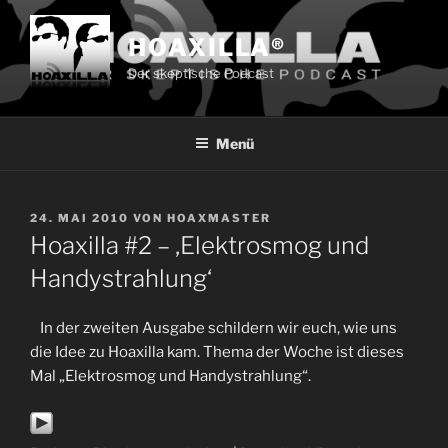
Zum
Inhalt
HOAXILLA®
springen
Der skeptische Podcast
Menü
VERÖFFENTLICHT
24. MAI 2010
VON
HOAXMASTER
AM
Hoaxilla #2 – ‚Elektrosmog und
Handystrahlung‘
In der zweiten Ausgabe schildern wir euch, wie uns
die Idee zu Hoaxilla kam. Thema der Woche ist dieses
Mal „Elektrosmog und Handystrahlung“.