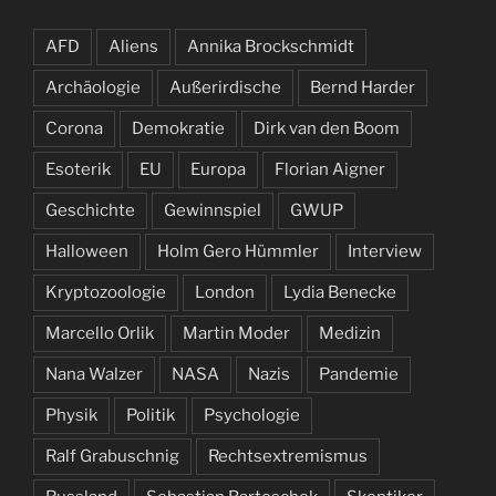
AFD
Aliens
Annika Brockschmidt
Archäologie
Außerirdische
Bernd Harder
Corona
Demokratie
Dirk van den Boom
Esoterik
EU
Europa
Florian Aigner
Geschichte
Gewinnspiel
GWUP
Halloween
Holm Gero Hümmler
Interview
Kryptozoologie
London
Lydia Benecke
Marcello Orlik
Martin Moder
Medizin
Nana Walzer
NASA
Nazis
Pandemie
Physik
Politik
Psychologie
Ralf Grabuschnig
Rechtsextremismus