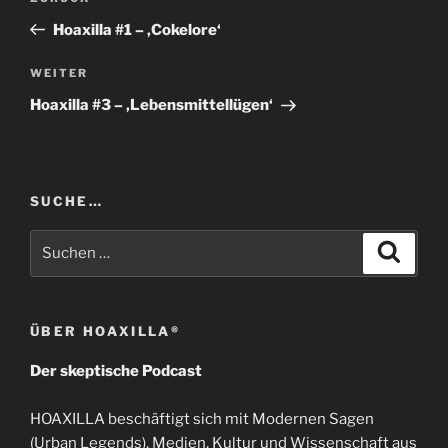
Beitrag
Hoaxilla #1 – ‚Cokelore‘
Nächster
WEITER
Beitrag
Hoaxilla #3 – ‚Lebensmittellügen‘
SUCHE…
Suchen
Suche
nach:
ÜBER HOAXILLA®
Der skeptische Podcast
HOAXILLA beschäftigt sich mit Modernen Sagen
(Urban Legends), Medien, Kultur und Wissenschaft aus