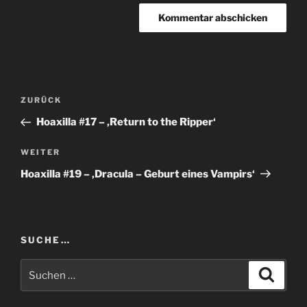
Beitragsnavigation
Vorheriger
ZURÜCK
Beitrag
Hoaxilla #17 – ‚Return to the Ripper‘
Nächster
WEITER
Beitrag
Hoaxilla #19 – ‚Dracula – Geburt eines Vampirs‘
SUCHE…
Suchen
Suche
nach: