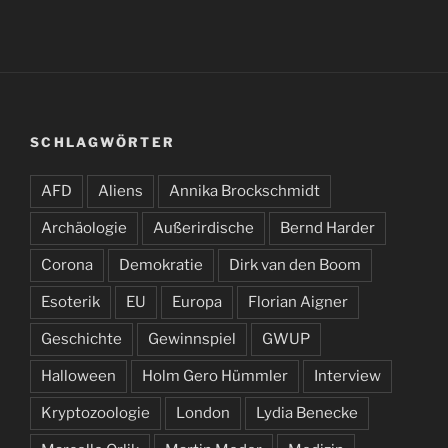
SCHLAGWÖRTER
AFD
Aliens
Annika Brockschmidt
Archäologie
Außerirdische
Bernd Harder
Corona
Demokratie
Dirk van den Boom
Esoterik
EU
Europa
Florian Aigner
Geschichte
Gewinnspiel
GWUP
Halloween
Holm Gero Hümmler
Interview
Kryptozoologie
London
Lydia Benecke