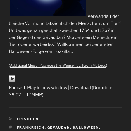
Verwandelt der
bleiche Vollmond tatsächlich den Menschen zum Tier?
Und was genau geschah zwischen 1764 und 1767 in
der Gegend des Gévaudan? Mordete ein Mensch, ein
Tier oder etwa beides? Willkommen bei der ersten
Halloween-Folge von Hoaxilla…
(
Additional Music ‚Pop goes the Weasel‘ by: Kevin McLeod
)
Podcast:
Play in new window
|
Download
(Duration:
39:02 — 17.9MB)
KATEGORIEN
EPISODEN
SCHLAGWÖRTER
FRANKREICH
,
GÉVAUDAN
,
HALLOWEEN
,