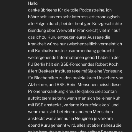
Hallo,
danke übrigens für die tolle Podcastreihe, ich
höhre seit kurzem sehr interressiert cronologisch
alle Folgen durch, bei der heutigen Kurzgeschichte
(Sendung über Werwolf in Frankreich) viel mir auf
das ich zu Kuru entgegen eurer Aussage die
krankheit würde nur zwischenzeitlich vermeintlich
mit Kanibalismus in zusammenhang gebracht
weitergehende Informationen gehört habe. In der
FU Berlin hält ein BSE-Forscher des Robert Koch
(Herr Beekes) Institues regelmäßig eine Vorlesung
für Biochemiker zu den molekularen Ursachen von
Alzheimer, und BSE. Beim Menschen heisst diese
Prionenerkrankung Kreuzfeldjakob die spontan
auftritt (sehr selten), wenn man sich bei einer Kuh
mit BSE ansteckt „variante Kreuzfeldjakob“ und
wenn man sich bei einem anderen Menschen
ansteckt was aber nur in Neuginea je vorkam
ebend Kuru genannt wird, alles ist aber nahezu die
selbe krankheit mit nahezu den selben Erregern es