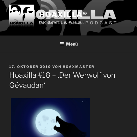
Zum
Inhalt
HOAXILLA®
springen
Der skeptische Podcast
Menü
VERÖFFENTLICHT
17. OKTOBER 2010
VON
HOAXMASTER
AM
Hoaxilla #18 – ‚Der Werwolf von
Gévaudan‘