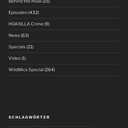
Behind the Hoax
(15)
Episoden
(432)
HOAXILLA Crime
(9)
News
(63)
Specials
(21)
Video
(1)
WildMics Special
(264)
SCHLAGWÖRTER