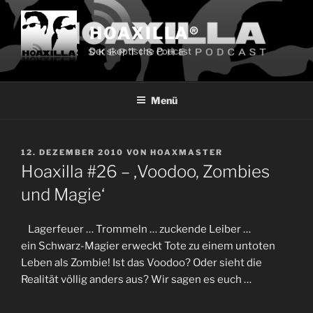
Zum
Inhalt
HOAXILLA®
springen
Der skeptische Podcast
Menü
VERÖFFENTLICHT
12. DEZEMBER 2010
VON
HOAXMASTER
AM
Hoaxilla #26 – ‚Voodoo, Zombies
und Magie‘
Lagerfeuer … Trommeln … zuckende Leiber …
ein Schwarz-Magier erweckt Tote zu einem untoten
Leben als Zombie! Ist das Voodoo? Oder sieht die
Realität völlig anders aus? Wir sagen es euch …