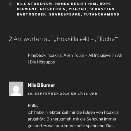
SCHLAGWÖRTER
BILL STONEHAM
,
HANDS RESIST HIM
,
HOPE
DIAMANT
,
NEU-HEIDEN
,
PHARAO
,
SEBASTIAN
BARTOSCHEK
,
SHAKESPEARE
,
TUTANCHAMUNS
2 Antworten auf „Hoaxilla #41 – ‚Flüche‘“
Pingback:
hoaxilla: Alien Tours – All Inclusive im All
| Die Hörsuppe
Nils Bäumer
19. SEPTEMBER 2016 UM 17:16 UHR
Hallo,
ich habe in letzter Zeit mir die Folgen von Hoaxilla
angehört. Bisher gefiehl mir die Sendung immer
gut und es war ach immer sehr spannend. Das