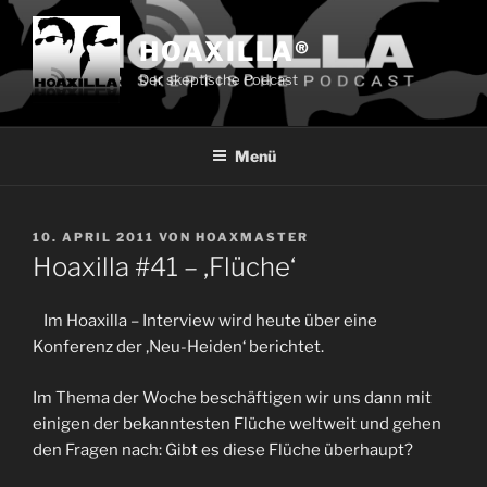
Zum
Inhalt
HOAXILLA®
springen
Der skeptische Podcast
Menü
VERÖFFENTLICHT
10. APRIL 2011
VON
HOAXMASTER
AM
Hoaxilla #41 – ‚Flüche‘
Im Hoaxilla – Interview wird heute über eine
Konferenz der ‚Neu-Heiden‘ berichtet.
Im Thema der Woche beschäftigen wir uns dann mit
einigen der bekanntesten Flüche weltweit und gehen
den Fragen nach: Gibt es diese Flüche überhaupt?